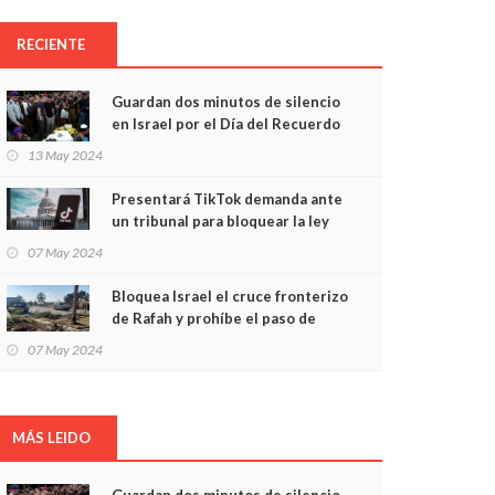
RECIENTE
Guardan dos minutos de silencio
en Israel por el Día del Recuerdo
13 May 2024
Presentará TikTok demanda ante
un tribunal para bloquear la ley
que prohibiría su uso en EU
07 May 2024
Bloquea Israel el cruce fronterizo
de Rafah y prohíbe el paso de
ayuda humanitaria
07 May 2024
MÁS LEIDO
Guardan dos minutos de silencio