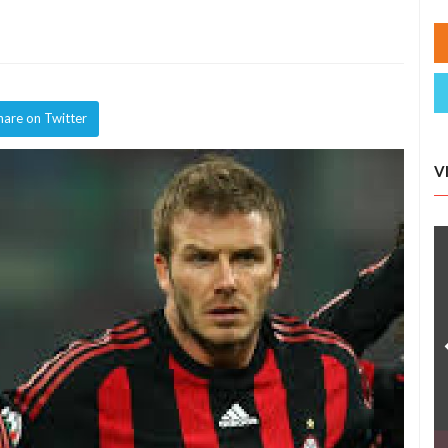
hare on Twitter
V