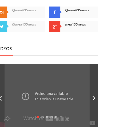
@area435news
@area435news
@area435news
area435news
IDEOS