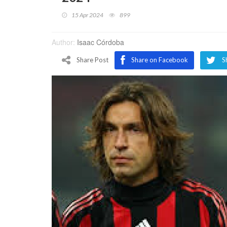
15 Apr 2024
899
Author:
Isaac Córdoba
Share Post
Share on Facebook
S