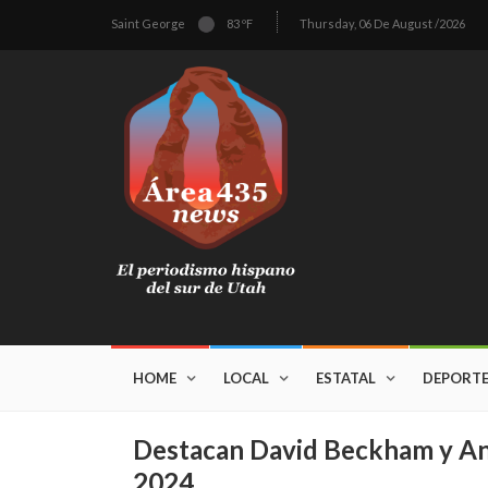
Saint George
83 ºF
Thursday, 06 De August /2026
HOME
LOCAL
ESTATAL
DEPORT
Destacan David Beckham y Andr
2024