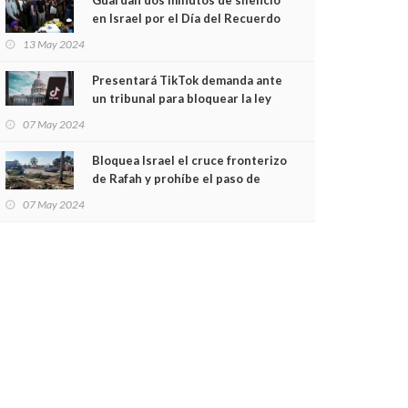
en Israel por el Día del Recuerdo
13 May 2024
Presentará TikTok demanda ante
un tribunal para bloquear la ley
que prohibiría su uso en EU
07 May 2024
Bloquea Israel el cruce fronterizo
de Rafah y prohíbe el paso de
ayuda humanitaria
07 May 2024