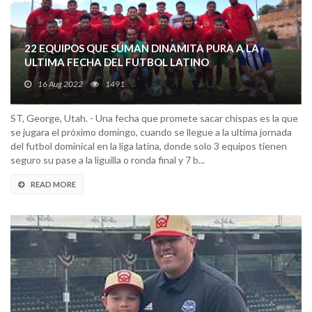
22 EQUIPOS QUE SUMAN DINAMITA PURA A LA
ULTIMA FECHA DEL FUTBOL LATINO
16 Aug 2022
1491
ST, George, Utah. - Una fecha que promete sacar chispas es la que
se jugara el próximo domingo, cuando se llegue a la ultima jornada
del futbol dominical en la liga latina, donde solo 3 equipos tienen
seguro su pase a la liguilla o ronda final y 7 b...
READ MORE