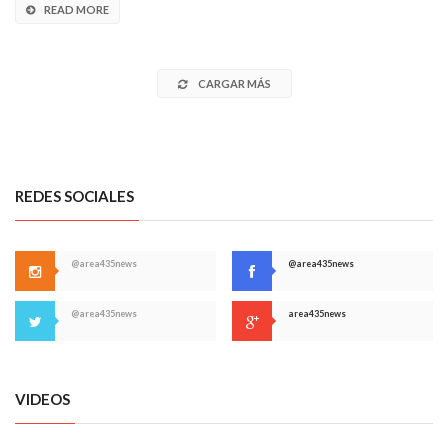
READ MORE
CARGAR MÁS
REDES SOCIALES
@area435news
@area435news
@area435news
area435news
VIDEOS