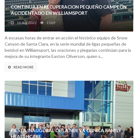
CONTINUA EN RECUPERACION PEQUEÑO CAMPEON
ACCIDENTADO EN WILLIAMSPORT
16 Aug 2022
1169
A escasas horas de entrar en acción el histórico equipo de Snow
Canyon de Santa Clara, en la serie mundial de ligas pequeñas de
beisbol en Williamsport, las oraciones y plegarias continúan para la
mejora de su integrante Easton Oliverson, quien s...
READ MORE
FIESTA INAUGURAL DE LA NUEVA CLINICA FAMILY
HEALTHCARE