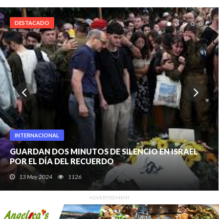
DESTACADO
INTERNACIONAL
GUARDAN DOS MINUTOS DE SILENCIO EN ISRAEL
POR EL DÍA DEL RECUERDO
El lunes sonaron las sirenas en memoria de generaciones de
13 May 2024
1126
israelíes muertos en...
ADVERTISEMENT